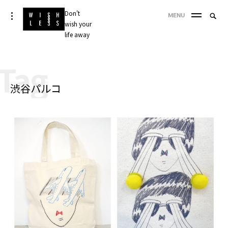
Skip
Don't
Searc
toggle
MENU
to
open/close
wish your
SEA
for:
sidebar
content
life away
'
Tag
渋谷パルコ