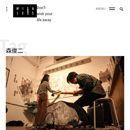
Skip
Don't
Searc
toggle
MENU
to
open/close
wish your
SEA
for:
sidebar
content
life away
'
Tag
森俊二