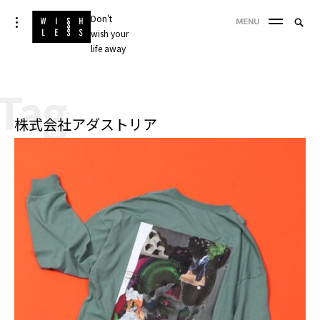
Skip
Don't
Searc
toggle
MENU
to
open/close
wish your
SEA
for:
sidebar
content
life away
'
Tag
株式会社アダストリア