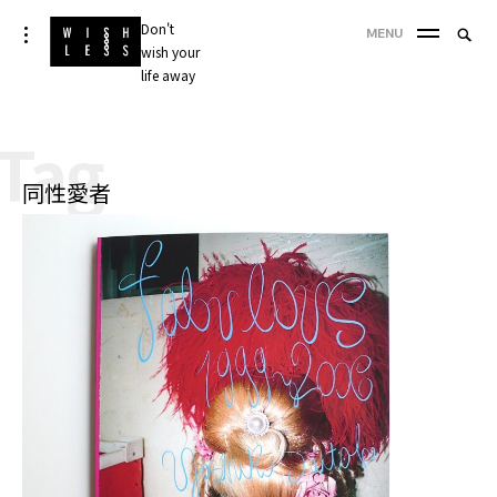
Skip
Don't
Searc
toggle
MENU
to
open/close
wish your
SEA
for:
sidebar
content
life away
'
Tag
同性愛者