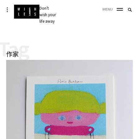
Skip
Don't
Searc
toggle
MENU
to
open/close
wish your
SEA
for:
sidebar
content
life away
'
Tag
作家