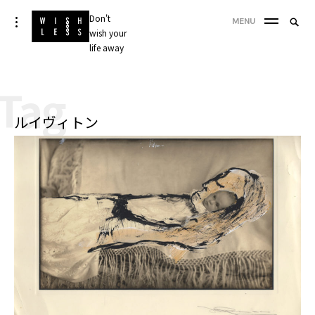
Skip
Don't
Searc
toggle
MENU
to
open/close
wish your
SEA
for:
sidebar
content
life away
'
Tag
ルイヴィトン