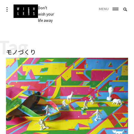
Skip
Don't
Searc
toggle
MENU
to
open/close
wish your
SEA
for:
sidebar
content
life away
'
Tag
モノづくり