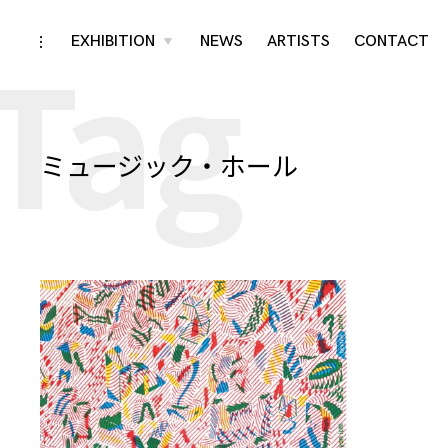
Tag
Skip
EXHIBITION
NEWS
ARTISTS
CONTACT
toggle
toggle
child
open/close
menu
to
sidebar
content
ミュージック・ホール