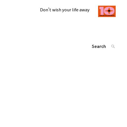
Don't wish your life away
Search
SEARC
for:
'