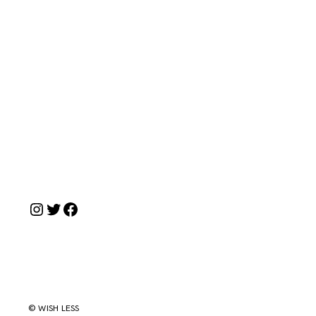
Instagram
Twitter
Facebook
© WISH LESS