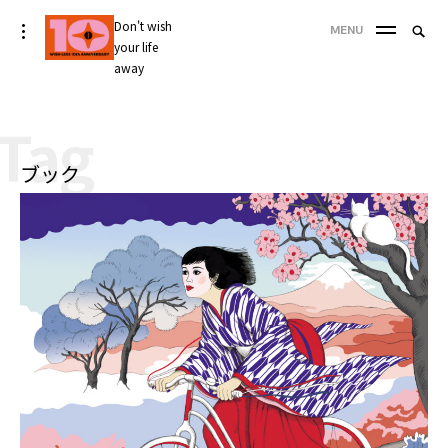
Skip
Don't wish
Searc
toggle
MENU
to
open/close
your life
SEA
for:
sidebar
content
away
'
Tag
ブック