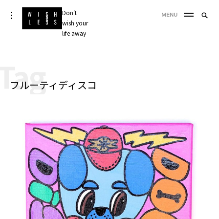
Skip
Don't
Searc
toggle
MENU
to
open/close
wish your
SEA
for:
sidebar
content
life away
'
Tag
フルーティディスコ