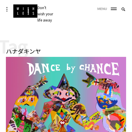
Skip
Don't
Searc
toggle
MENU
to
open/close
wish your
SEA
for:
sidebar
content
life away
'
Tag
ハナダキンヤ