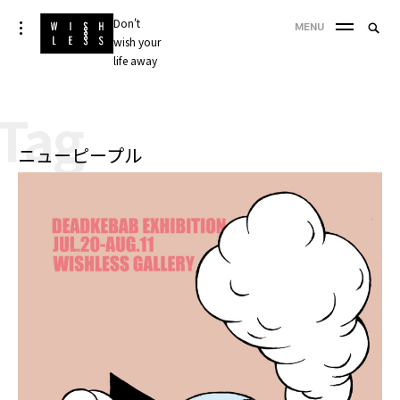
Skip
Don't
Searc
toggle
MENU
to
open/close
wish your
SEA
for:
sidebar
content
life away
'
Tag
ニューピープル