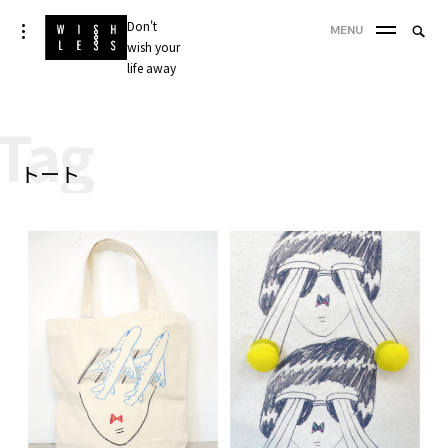
Skip
Don't
Searc
toggle
MENU
to
open/close
wish your
SEA
for:
sidebar
content
life away
'
Tag
トート