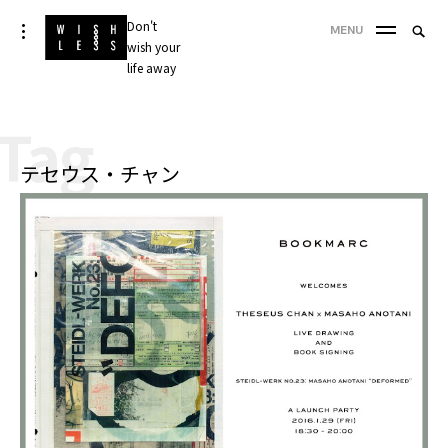
Skip
Don't
Searc
toggle
MENU
to
open/close
wish your
SEA
for:
sidebar
content
life away
'
Tag
テセウス・チャン