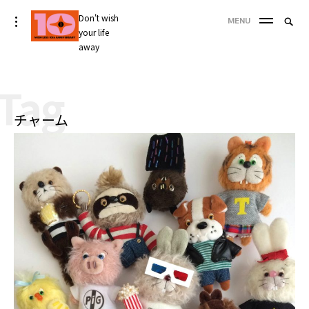
Skip
Don't wish
Searc
toggle
MENU
to
open/close
your life
SEA
for:
sidebar
content
away
'
Tag
チャーム