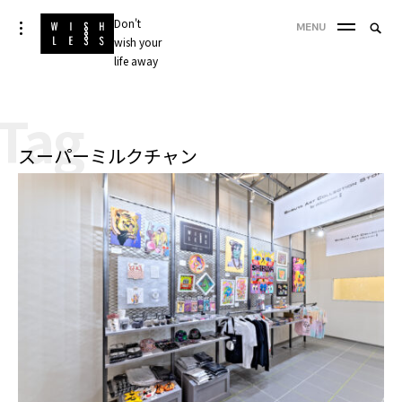
Skip
Don't
Searc
toggle
MENU
to
open/close
wish your
SEA
for:
sidebar
content
life away
'
Tag
スーパーミルクチャン