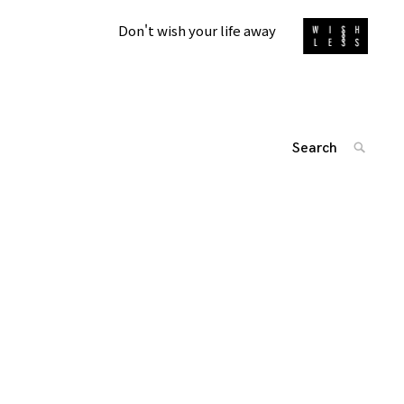
Don't wish your life away
Search
SEARC
for:
'