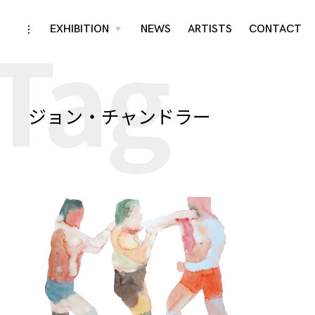
Tag
Skip
EXHIBITION
NEWS
ARTISTS
CONTACT
toggle
toggle
child
open/close
menu
to
sidebar
content
ジョン・チャンドラー