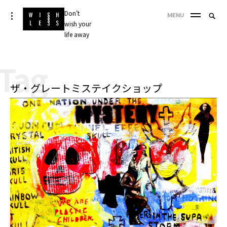
Skip
Don't
Searc
toggle
MENU
to
open/close
wish your
SEA
for:
sidebar
content
life away
'
Tag
ザ・グレートミステイクショップ