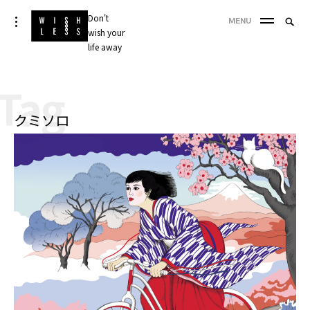
Skip
Don't
Searc
toggle
MENU
to
open/close
wish your
SEA
for:
sidebar
content
life away
'
Tag
クミソロ