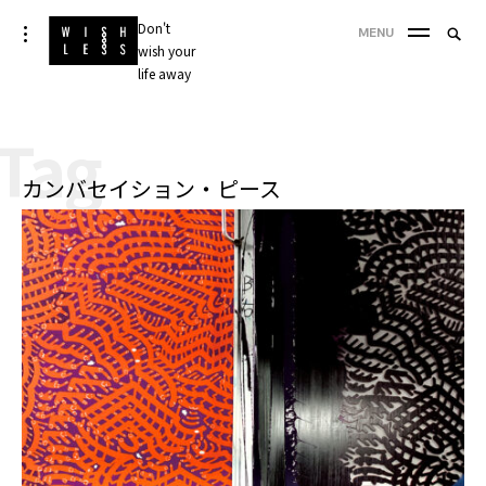
Skip
Don't
Searc
toggle
MENU
to
open/close
wish your
SEA
for:
sidebar
content
life away
'
Tag
カンバセイション・ピース