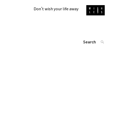
Don't wish your life away
Search
SEARC
for:
'