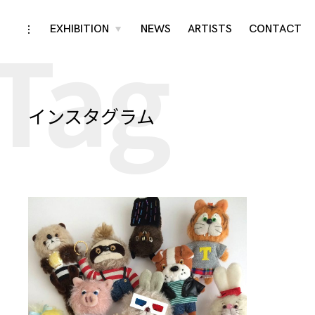
Tag
Skip
EXHIBITION
NEWS
ARTISTS
CONTACT
toggle
toggle
child
open/close
menu
to
sidebar
content
インスタグラム