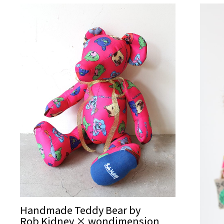
Handmade Teddy Bear by
Rob Kidney × wondimension