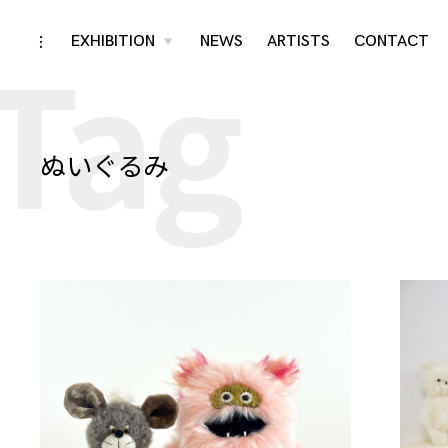
Tag
Skip
EXHIBITION
NEWS
ARTISTS
CONTACT
toggle
toggle
child
open/close
menu
to
sidebar
content
ぬいぐるみ