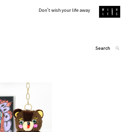
Don't wish your life away
Search
SEARC
for:
'