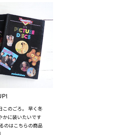
UP!
日このごろ。 早く冬
やかに装いたいです
するのはこちらの商品
↓