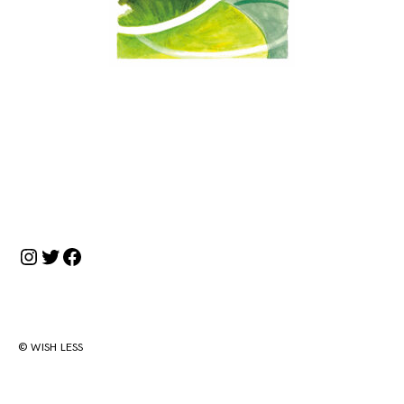
投
稿
ナ
Instagram
Twitter
Facebook
ビ
ゲ
ー
シ
© WISH LESS
ョ
ン