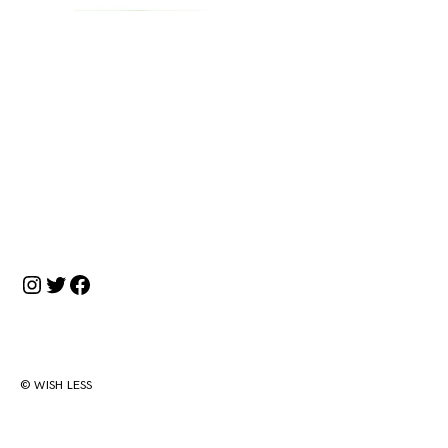
投
稿
ナ
ビ
ゲ
Instagram
Twitter
Facebook
ー
シ
ョ
ン
© WISH LESS