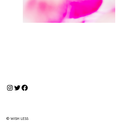
投
稿
ナ
Instagram
Twitter
Facebook
ビ
ゲ
ー
シ
© WISH LESS
ョ
ン