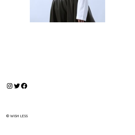
投
稿
ナ
Instagram
Twitter
Facebook
ビ
ゲ
ー
シ
© WISH LESS
ョ
ン