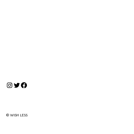
投
稿
ナ
ビ
ゲ
ー
シ
Instagram
Twitter
Facebook
ョ
ン
© WISH LESS