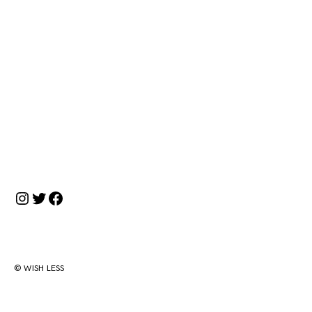
投
稿
ナ
ビ
ゲ
ー
Instagram
Twitter
Facebook
シ
ョ
ン
© WISH LESS