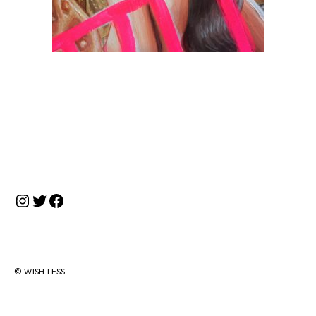
投
稿
ナ
Instagram
Twitter
Facebook
ビ
ゲ
ー
シ
© WISH LESS
ョ
ン