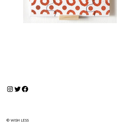
投
稿
ナ
Instagram
Twitter
Facebook
ビ
ゲ
ー
シ
© WISH LESS
ョ
ン