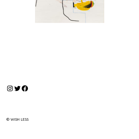
投
稿
ナ
Instagram
Twitter
Facebook
ビ
ゲ
ー
シ
© WISH LESS
ョ
ン