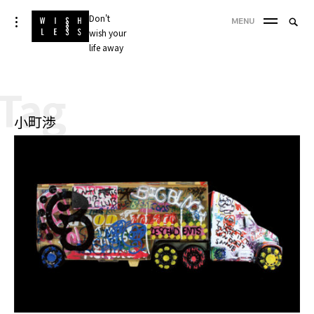
Skip
Don't
Searc
toggle
MENU
to
open/close
wish your
SEA
for:
sidebar
content
life away
'
Tag
小町渉