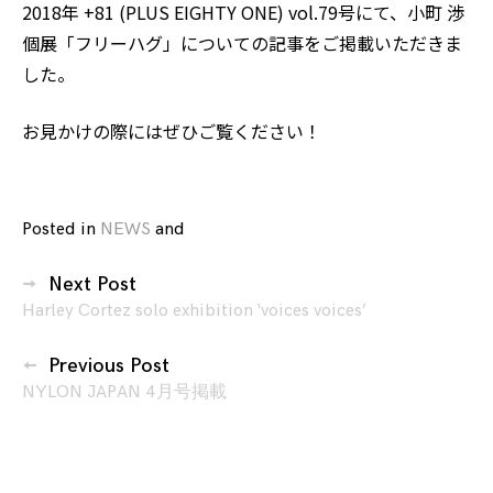
2018年 +81 (PLUS EIGHTY ONE) vol.79号にて、
小町 渉
個展「フリーハグ」
についての記事をご掲載いただきま
した。
お見かけの際にはぜひご覧ください！
Posted in
NEWS
and
tagged
+81
,
投
Free
Next Post
稿
hugs
,
Harley Cortez solo exhibition ‘voices voices’
ナ
magazine
,
ビ
plus
Previous Post
eighty
ゲ
NYLON JAPAN 4月号掲載
one
,
ー
Wataru
シ
Komachi
,
ョ