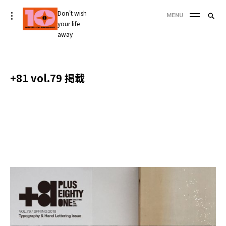
Skip
Don't wish
Searc
toggle
MENU
to
open/close
your life
SEA
for:
sidebar
content
away
'
+81 vol.79 掲載