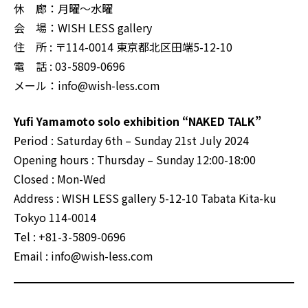
休 廊：月曜～水曜
会 場：WISH LESS gallery
住 所 : 〒114-0014 東京都北区田端5-12-10
電 話 : 03-5809-0696
メール：info@wish-less.com
Yufi Yamamoto solo exhibition “NAKED TALK”
Period : Saturday 6th – Sunday 21st July 2024
Opening hours : Thursday – Sunday 12:00-18:00
Closed : Mon-Wed
Address : WISH LESS gallery 5-12-10 Tabata Kita-ku
Tokyo 114-0014
Tel : +81-3-5809-0696
Email : info@wish-less.com