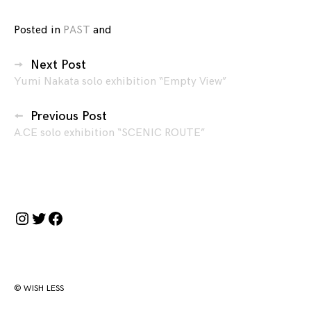
Posted in
PAST
and
tagged
NAKED
投
TALK
,
Next Post
稿
Yufi
Yumi Nakata solo exhibition “Empty View”
ナ
Yamamoto
,
ビ
山
Previous Post
本
ゲ
A.CE solo exhibition “SCENIC ROUTE”
ユ
ー
フ
シ
ィ
ョ
ン
Instagram
Twitter
Facebook
© WISH LESS