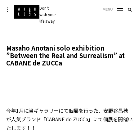
Skip
Don't
Searc
toggle
MENU
to
open/close
wish your
SEA
for:
sidebar
content
life away
'
Masaho Anotani solo exhibition
”Between the Real and Surrealism” at
CABANE de ZUCCa
今年1月に当ギャラリーにて個展を行った、
安野谷昌穂
が人気ブランド「
CABANE de ZUCCa
」にて個展を開催い
たします！！