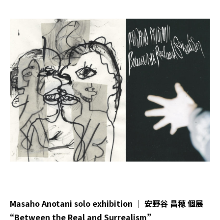
Masaho Anotani solo exhibition ｜ 安野谷 昌穂 個展
“Between the Real and Surrealism”