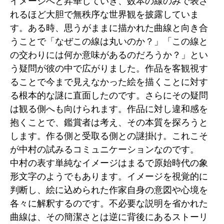
イメージへと昇華していき、数本の線のみで表さ
れるほど大胆で無秩序な世界観を披露していま
す。ある時、思うがままに描かれた曲線と向き合
うことで「なぜこの線は丸いのか？」「この線と
の交わりには何か意味があるのだろうか？」とい
う疑問が彼の中で広がりました。作品を客観視す
ることで今まで見えなかった絵を描くことに対す
る根本的な謎に直面したのです。さらにその疑問
は観る側へも向けられます。作品に対し違和感を
抱くことで、鑑賞者は考え、その本質を探ろうと
します。作る側と受取る側との謎掛け。これこそ
が中村の試みるコミュニケーションなのです。
中村の表す単純なイメージはまるで原始時代の象
形文字のようでもあります。イメージを視覚的に
判断し、絵に込められた作家自身の意図や心境を
各々に解釈するのです。不必要な説明を省かれた
曲線は、その簡潔さとは逆に背後にあるストーリ