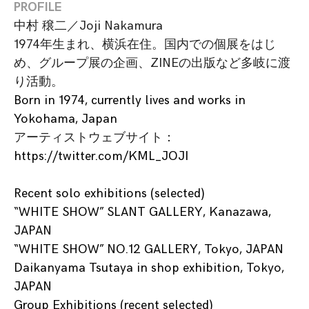
PROFILE
中村 穣二／
Joji Nakamura
1974年生まれ、横浜在住。国内での個展をはじ
め、グループ展の企画、ZINEの出版など多岐に渡
り活動。
Born in 1974, currently lives and works in
Yokohama, Japan
アーティストウェブサイト：
https://twitter.com/KML_JOJI
Recent solo exhibitions (selected)
“WHITE SHOW” SLANT GALLERY, Kanazawa,
JAPAN
“WHITE SHOW” NO.12 GALLERY, Tokyo, JAPAN
Daikanyama Tsutaya in shop exhibition, Tokyo,
JAPAN
Group Exhibitions (recent selected)