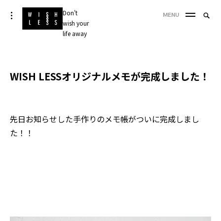
Skip
Don't
Searc
toggle
MENU
to
open/close
wish your
SEA
for:
sidebar
content
life away
'
WISH LESSオリジナルメモが完成しました！
先日お知らせした手作りのメモ帳がついに完成しまし
た！！