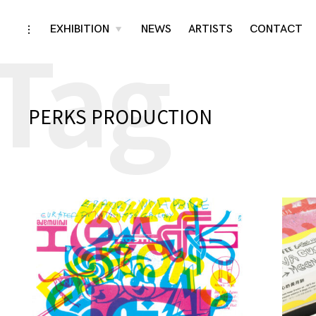
Tag
Skip
EXHIBITION
NEWS
ARTISTS
CONTACT
toggle
toggle
child
open/close
menu
to
sidebar
content
PERKS PRODUCTION