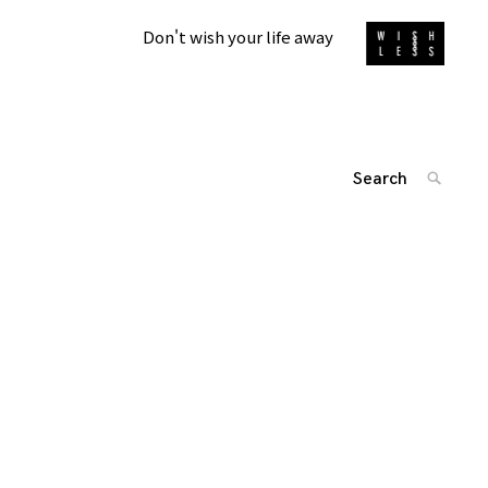
Don't wish your life away
Search
SEARC
for:
'