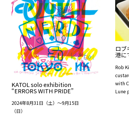
ロブ
港に
Rob Ki
custar
with C
KATOL solo exhibition
“ERRORS WITH PRIDE”
Lune p
2024年8月31日（土）～9月15日
（日）