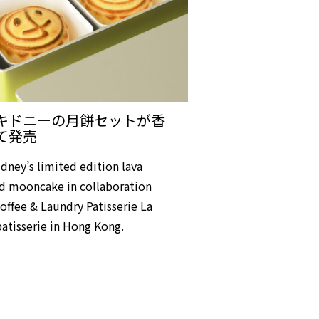
キドニーの月餅セットが香
て発売
dney’s limited edition lava
d mooncake in collaboration
offee & Laundry Patisserie La
atisserie in Hong Kong.