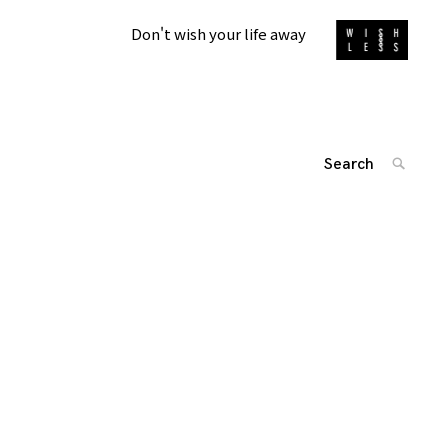
Don't wish your life away
Search
SEARC
for:
'