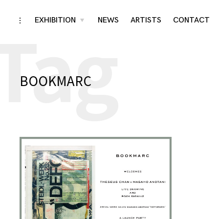
Tag
Skip
EXHIBITION
NEWS
ARTISTS
CONTACT
toggle
toggle
child
open/close
menu
to
sidebar
content
BOOKMARC