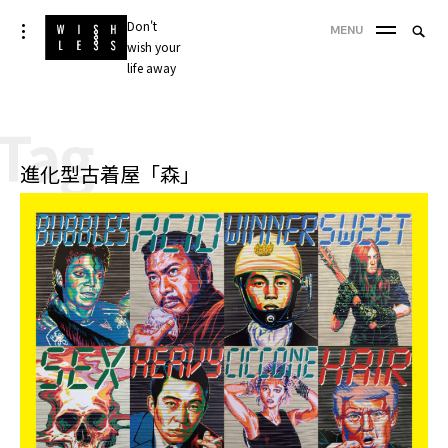
Skip
Don't
Searc
toggle
MENU
to
open/close
wish your
SEA
for:
sidebar
content
life away
'
Tag
進化型古着屋「森」