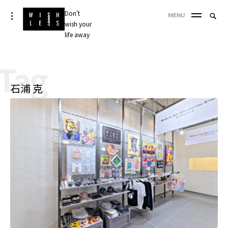
Skip
Don't
Searc
toggle
MENU
to
open/close
wish your
SEA
for:
sidebar
content
life away
'
Tag
石浦 克