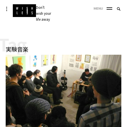
Skip
Don't
Searc
toggle
MENU
to
open/close
wish your
SEA
for:
sidebar
content
life away
'
Tag
実験音楽