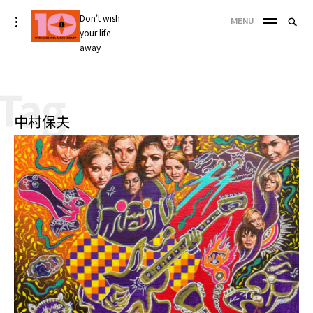
Skip
Don't wish
Searc
toggle
MENU
to
open/close
your life
SEA
for:
sidebar
content
away
'
Tag
中村保夫