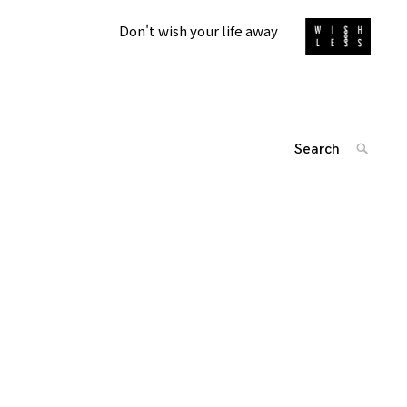
Don't wish your life away
Search
SEARC
for:
'