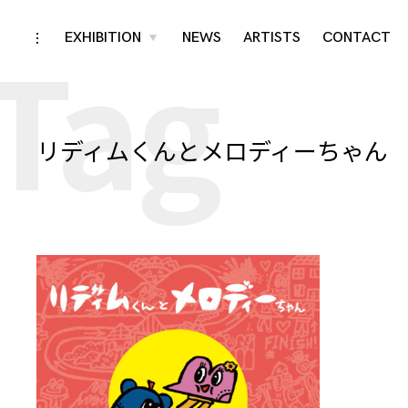
Tag
Skip
EXHIBITION
NEWS
ARTISTS
CONTACT
toggle
toggle
child
open/close
menu
to
sidebar
content
リディムくんとメロディーちゃん