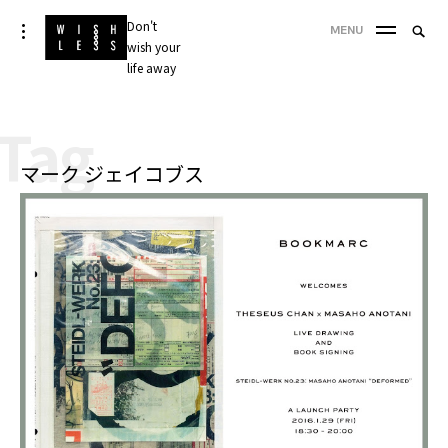
Skip
Don't
Searc
toggle
MENU
to
open/close
wish your
SEA
for:
sidebar
content
life away
'
Tag
マーク ジェイコブス