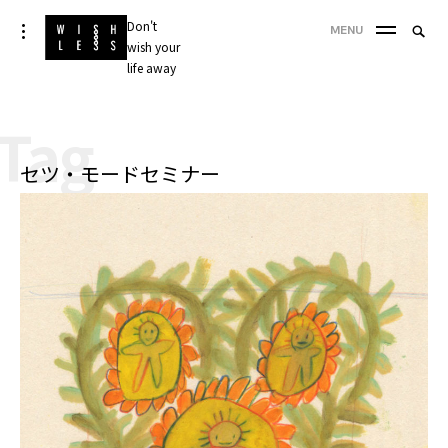
Skip
Don't
Searc
toggle
MENU
to
open/close
wish your
SEA
for:
sidebar
content
life away
'
Tag
セツ・モードセミナー