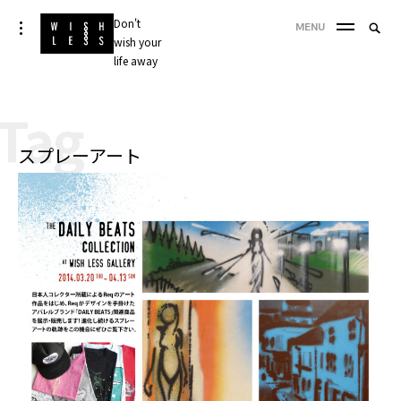
Skip
Don't
Searc
toggle
MENU
to
open/close
wish your
SEA
for:
sidebar
content
life away
'
Tag
スプレーアート