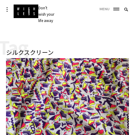
Skip
Don't
Searc
toggle
MENU
to
open/close
wish your
SEA
for:
sidebar
content
life away
'
Tag
シルクスクリーン