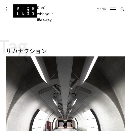
Skip
Don't
Searc
toggle
MENU
to
open/close
wish your
SEA
for:
sidebar
content
life away
'
Tag
サカナクション