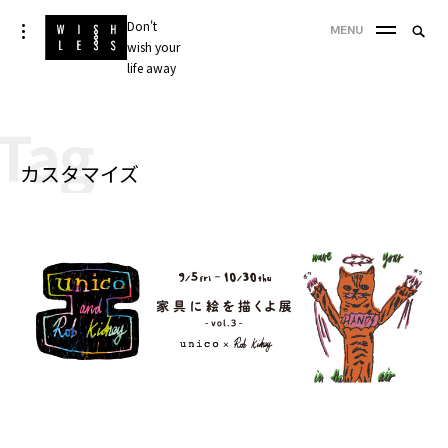
Skip
Don't
Searc
toggle
MENU
to
open/close
wish your
SEA
for:
sidebar
content
life away
'
Tag
カスタマイズ